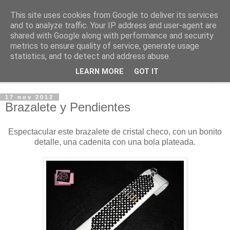
This site uses cookies from Google to deliver its services
O lar da Xoaniña
and to analyze traffic. Your IP address and user-agent are
shared with Google along with performance and security
metrics to ensure quality of service, generate usage
Complementos
statistics, and to detect and address abuse.
LEARN MORE
GOT IT
▼
17 nov 2012
Brazalete y Pendientes
Espectacular este brazalete de cristal checo, con un bonito
detalle, una cadenita con una bola plateada.