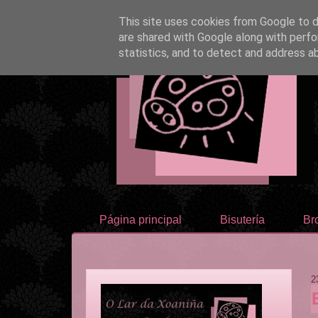
This site uses cookies from Google to de
are shared with Google along with perfo
statistics, and to detect and address a
Página principal
Bisutería
Br
2