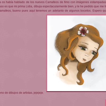
a os había hablado de los nuevos Camafeos de fimo con imágenes estampadas,
aso es que mi prima Lidia, dibuja espectacularmente bien, y le he pedido que me 
amafeos, bueno pues aquí tenemos un adelanto de algunos bocetos. Espero que
eno de dibujos de artistas, jejejeje.