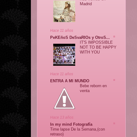
Madrid
Hace 11 años
PeKEñoS DeSvaRIOs y OtroS...
IT'S IMPOSSIBLE
NOT TO BE HAPPY
WITH YOU
Hace 11 años
ENTRA A MI MUNDO
Bebe reborn en
venta
Hace 13 años
In my mind Fotografía
Time lapse De la Semana,(con
retraso)