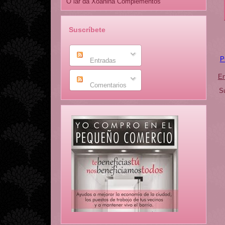
O lar da Xoaniña Complementos
Suscríbete
P
Entradas
En
Comentarios
Su