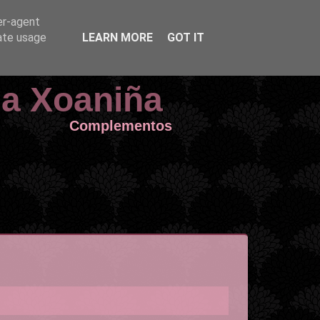
er-agent
rate usage
LEARN MORE
GOT IT
da Xoaniña
Complementos