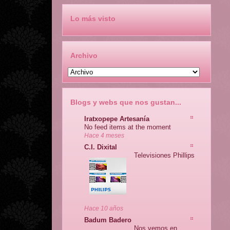
Lo más visto
Archivo
Blogs y webs que nos gustan...
Iratxopepe Artesanía
No feed items at the moment
Hace 4 meses
C.I. Dixital
Televisiones Phillips
Hace 10 años
Badum Badero
Nos vemos en