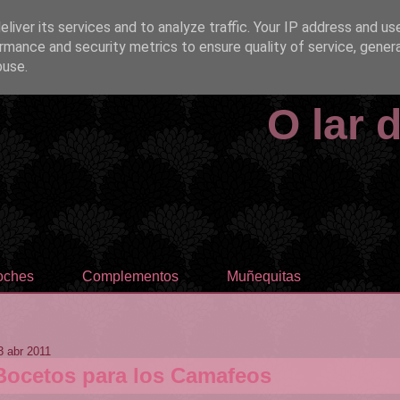
liver its services and to analyze traffic. Your IP address and us
rmance and security metrics to ensure quality of service, gene
buse.
O lar 
oches
Complementos
Muñequitas
3 abr 2011
Bocetos para los Camafeos