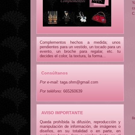
Y
c
C
Complementos hechos a medida; unos
pendientes para un vestido, un tocado para un
evento, un broche para regalar, etc. tu
decides el color, la textura, la forma...
Consúltanos
Por e-mail:
taga.ohm@gmail.com
Por teléfono:
665260639
AVISO IMPORTANTE
ll
Queda prohíbida la difusión, reproducción y
manipulación de información, de imágenes o
diseños, en su totalidad o en parte, en